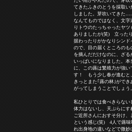
たい雨がやんだので、芽吹
てきたふきのとうを採取い
しました。芽吹いてきた…
なんてものではなく、文字
りトウのたっちゃったヤツ
ありましたが(笑) 立った
据わったりがかなりシンド
ので、目の届くところのも
を摘んだだけなのに、ざる
いっぱいになりました。本
に、この蕗は繁殖力が強い
す！ もう少し春が進むと
きっとまた｢蕗の林｣ができ
がってしまうことでしょう
私ひとりでは食べきらない
体力はないし、天ぷらにす
ご近所さんにおすそ分け、
という感じ(笑) 4人で蕗
れ出身地の違いなどで微妙