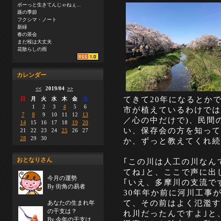
ボーっと生きてんじゃねぇ...
蕗の季節
フクシマ・ノート
新緑
春の茶会
まだ桜は大丈夫
花散らしの雨
カレンダー
<<
2019/04
>>
てきて20年になるとか
日
月
火
水
木
金
土
1
2
3
4
5
6
市が植えているわけでは
7
8
9
10
11
12
13
／心の中だけで)、民間
14
15
16
17
18
19
20
い、保存会の方を知って
21
22
23
24
25
26
27
28
29
30
か、ずっと教えてくれ続
おとなりさん
｢この川は人工の川なん
てね｣と、ここで声に出
今月の運勢
｢いえ、多摩川の支流で
By 街角の易者
30年年か前に河川工事
て、その前はよく氾濫す
あなたの生まれ年
の干支は？
れ川だったんですよ｣と
By 今年の干支は