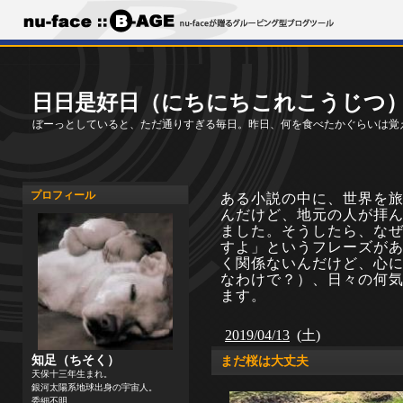
日日是好日（にちにちこれこうじつ
ぼーっとしていると、ただ通りすぎる毎日。昨日、何を食べたかぐらいは覚
プロフィール
ある小説の中に、世界を
んだけど、地元の人が拝
ました。そうしたら、な
すよ」というフレーズが
く関係ないんだけど、心
なわけで？）、日々の何
ます。
2019/04/13
(土)
知足（ちそく）
まだ桜は大丈夫
天保十三年生まれ。
銀河太陽系地球出身の宇宙人。
委細不明。