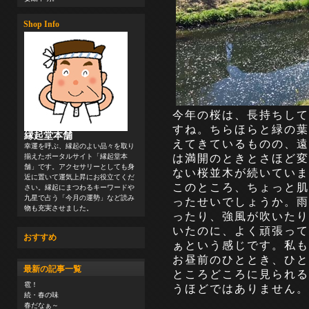
Shop Info
今年の桜は、長持ちして
すね。ちらほらと緑の葉
縁起堂本舗
えてきているものの、遠
幸運を呼ぶ、縁起のよい品々を取り
は満開のときとさほど変
揃えたポータルサイト「縁起堂本
舗」です。アクセサリーとしても身
ない桜並木が続いていま
近に置いて運気上昇にお役立てくだ
このところ、ちょっと肌
さい。縁起にまつわるキーワードや
九星で占う「今月の運勢」など読み
ったせいでしょうか。雨
物も充実させました。
ったり、強風が吹いたり
いたのに、よく頑張って
おすすめ
ぁという感じです。私も
お昼前のひととき、ひと
最新の記事一覧
ところどころに見られる
雹！
うほどではありません。
続・春の味
春だなぁ～