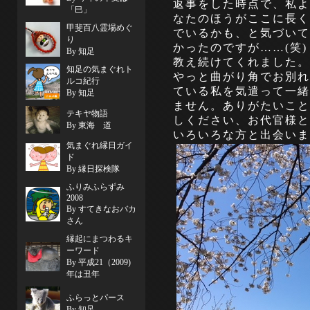
返事をした時点で、私よ
「巳」
なたのほうがここに長く
甲斐百八霊場めぐ
でいるかも、と気づいて
り
かったのですが……(笑
By 知足
教え続けてくれました。私
知足の気まぐれト
やっと曲がり角でお別れ
ルコ紀行
ている私を気遣って一緒
By 知足
ません。ありがたいこと
テキヤ物語
しください、お代官様と
By 東海 道
いろいろな方と出会いま
気まぐれ縁日ガイ
ド
By 縁日探検隊
ふりみふらずみ
2008
By すてきなおバカ
さん
縁起にまつわるキ
ーワード
By 平成21（2009)
年は丑年
ふらっとパース
By 知足