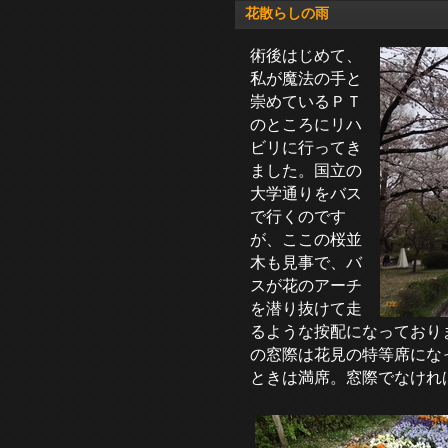
花散らしの雨
術後はじめて、
私が魔法の手と
崇めているＰＴ
のところにリハ
ビリに行ってき
ました。国立の
大学通りをバス
で行くのです
が、ここの桜並
木も見事で、バ
スが花のアーチ
を潜り抜けて走
るような按配になっており
の窓際は花見の特等席にな
ときは満席。窓際でなけれ