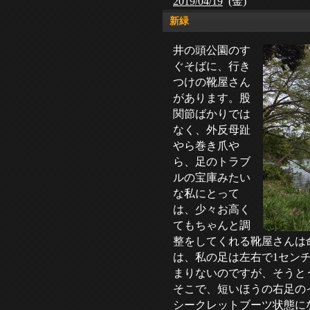
2019/04/19
(金)
新緑
井の頭公園のす
ぐそばに、行き
つけの靴屋さん
があります。股
関節ばかりでは
なく、外反母趾
やら巻き爪や
ら、足のトラブ
ルの宝庫みたい
な私にとって
は、少々お高く
てもちゃんと調
整をしてくれる靴屋さんは
は、私の足は左右で1セン
まりないのですが、そうと
そこで、短いほうの右足の
シークレットブーツ状態に