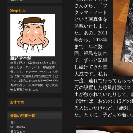
さんから、「フ
Shop Info
クシマ・ノート｣
という写真集を
頂戴いたしまし
た。あの、2011
年から、2018年
まで、年に数
回、福島を訪れ
縁起堂本舗
て、ずっと記録
幸運を呼ぶ、縁起のよい品々を取り
し続けてきた集
揃えたポータルサイト「縁起堂本
舗」です。アクセサリーとしても身
大成です。私も
近に置いて運気上昇にお役立てくだ
一度、連れて行ってもらっ
さい。縁起にまつわるキーワードや
九星で占う「今月の運勢」など読み
府の設置した線量計測ポス
物も充実させました。
土が敷かれていたりして、
で計れば、おののくほどの
おすすめ
る人はいたけれど、｢絶対
た。とくに、子どもや若い
最新の記事一覧
雹！
続・春の味
春だなぁ～