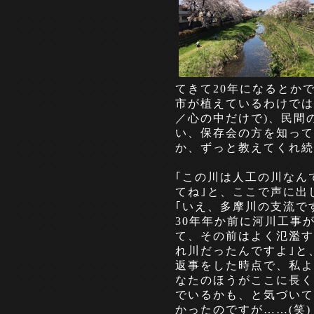
てきて20年になるとか
市が植えているわけでは
／心の中だけで)、民間
い、保存会の方を知って
か、ずっと教えてくれ続
｢この川は人工の川なん
てね｣と、ここで声に出
｢いえ、多摩川の支流で
30年年か前に河川工事
て、その前はよく氾濫す
れ川だったんですよ｣と
返事をした時点で、私よ
なたのほうがここに長く
でいるかも、と気づいて
かったのですが……(笑