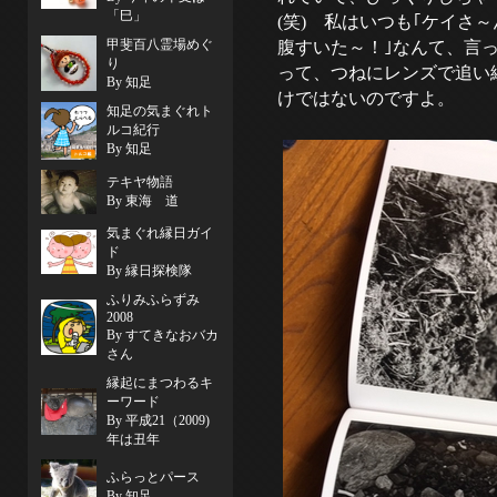
「巳」
(笑) 私はいつも｢ケイさ
甲斐百八霊場めぐ
腹すいた～！｣なんて、言って
り
って、つねにレンズで追い
By 知足
けではないのですよ。
知足の気まぐれト
ルコ紀行
By 知足
テキヤ物語
By 東海 道
気まぐれ縁日ガイ
ド
By 縁日探検隊
ふりみふらずみ
2008
By すてきなおバカ
さん
縁起にまつわるキ
ーワード
By 平成21（2009)
年は丑年
ふらっとパース
By 知足