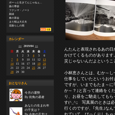
ボーっと生きてんじゃねぇ...
蕗の季節
フクシマ・ノート
新緑
春の茶会
まだ桜は大丈夫
花散らしの雨
カレンダー
<<
2019/04
>>
んたんと表現されるあの日
日
月
火
水
木
金
土
かけてくるものがあります
1
2
3
4
5
6
7
8
9
10
11
12
13
災じゃないんだよというこ
14
15
16
17
18
19
20
21
22
23
24
25
26
27
28
29
30
小林恵さんとは、むか～し
仕事をしていたというお付
おとなりさん
ですが、いまでもたま～に
か～？｣と言って連絡をく
今月の運勢
り、お昼をご馳走してもら
By 街角の易者
す(^_^;; 写真展のときは
あなたの生まれ年
行くのですが、｢先生｣なん
の干支は？
れていて、びっくりしちゃ
By 今年の干支は