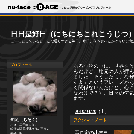
日日是好日（にちにちこれこうじつ
ぼーっとしていると、ただ通りすぎる毎日。昨日、何を食べたかぐらいは覚
プロフィール
ある小説の中に、世界を
んだけど、地元の人が拝
ました。そうしたら、な
すよ」というフレーズが
く関係ないんだけど、心
なわけで？）、日々の何
ます。
2019/04/20
(土)
知足（ちそく）
フクシマ・ノート
天保十三年生まれ。
銀河太陽系地球出身の宇宙人。
写真家の小林恵
委細不明。