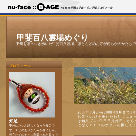
甲斐百八霊場めぐり
甲州をほっつき歩いた甲斐百八霊場。ほとんどのお寺が何らかのかたちで
プロフィール
2007年7月から2008年9月ま
お寺さﾉ頭を垂れたわりにはま
知足
は知足ブログ｢日日是好日」から
はなくＯＬＤのボタンを押して
甲州にだいぶ詳しくなった知足で
す。ナビのありがたみが身にしみ、
役立たずのナビに翻弄された日々で