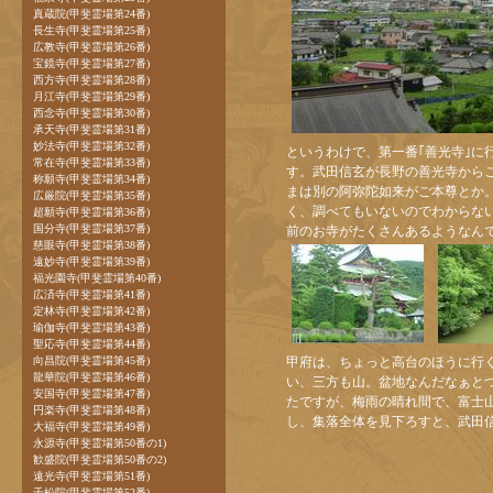
真蔵院(甲斐霊場第24番)
長生寺(甲斐霊場第25番)
広教寺(甲斐霊場第26番)
宝鏡寺(甲斐霊場第27番)
西方寺(甲斐霊場第28番)
月江寺(甲斐霊場第29番)
西念寺(甲斐霊場第30番)
承天寺(甲斐霊場第31番)
妙法寺(甲斐霊場第32番)
というわけで、第一番｢善光寺｣に
常在寺(甲斐霊場第33番)
す。武田信玄が長野の善光寺から
称願寺(甲斐霊場第34番)
まは別の阿弥陀如来がご本尊とか
広厳院(甲斐霊場第35番)
く、調べてもいないのでわからない
超願寺(甲斐霊場第36番)
国分寺(甲斐霊場第37番)
前のお寺がたくさんあるようなん
慈眼寺(甲斐霊場第38番)
遠妙寺(甲斐霊場第39番)
福光園寺(甲斐霊場第40番)
広済寺(甲斐霊場第41番)
定林寺(甲斐霊場第42番)
瑜伽寺(甲斐霊場第43番)
聖応寺(甲斐霊場第44番)
向昌院(甲斐霊場第45番)
甲府は、ちょっと高台のほうに行
龍華院(甲斐霊場第46番)
い、三方も山。盆地なんだなぁと
安国寺(甲斐霊場第47番)
たですが、梅雨の晴れ間で、富士
円楽寺(甲斐霊場第48番)
し、集落全体を見下ろすと、武田信
大福寺(甲斐霊場第49番)
永源寺(甲斐霊場第50番の1)
歓盛院(甲斐霊場第50番の2)
遠光寺(甲斐霊場第51番)
千松院(甲斐霊場第52番)