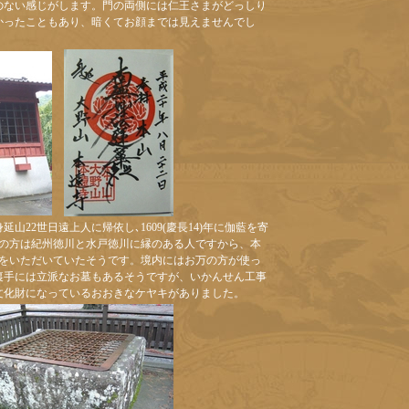
のない感じがします。門の両側には仁王さまがどっしり
かったこともあり、暗くてお顔までは見えませんでし
山22世日遠上人に帰依し､1609(慶長14)年に伽藍を寄
万の方は紀州徳川と水戸徳川に縁のある人ですから、本
禄をいただいていたそうです。境内にはお万の方が使っ
裏手には立派なお墓もあるそうですが、いかんせん工事
文化財になっているおおきなケヤキがありました。