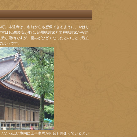
る町。本遠寺は、名前からも想像できるように、やはり
は1650(慶安3)年に､紀州徳川家と水戸徳川家から寄
立派な建物ですが、傷みがひどくなったとのことで現在
のようです。
、だだっ広い境内に工事車両が何台も停まっているとい