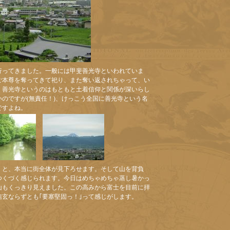
行ってきました。一般には甲斐善光寺といわれていま
ご本尊を奪ってきて祀り、また奪い返されちゃって、い
。善光寺というのはもともと土着信仰と関係が深いらし
のですが(無責任！)、けっこう全国に善光寺という名
ですよね。
くと、本当に街全体が見下ろせます。そして山を背負
つくづく感じられます。今日はめちゃめちゃ蒸し暑かっ
山もくっきり見えました。この高みから富士を目前に拝
玄ならずとも｢要塞堅固っ！｣って感じがします。