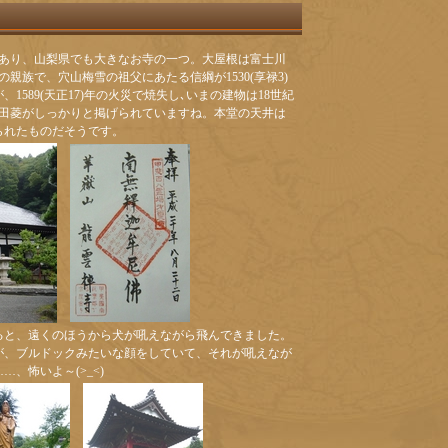
0間あり、山梨県でも大きなお寺の一つ。大屋根は富士川
親族で、穴山梅雪の祖父にあたる信綱が1530(享禄3)
1589(天正17)年の火災で焼失し､いまの建物は18世紀
武田菱がしっかりと掲げられていますね。本堂の天井は
られたものだそうです。
ると、遠くのほうから犬が吼えながら飛んできました。
が、ブルドックみたいな顔をしていて、それが吼えなが
…、怖いよ～(>_<)