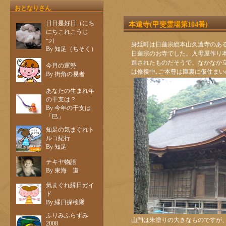
おとなりさん
日日是好日（にち
本遠寺(甲斐霊場第104番)
にちこれこうじ
つ）
身延町は日蓮宗総本山久遠寺のあ
By 知足（ちそく）
日蓮宗のお寺でした。入母屋作り本堂
進されたものだそうで、なかなか
今月の運勢
は修復中｡ご本尊は庫裏に仮住まい
By 街角の易者
あなたの生まれ年
の干支は？
By 今年の干支は
「巳」
知足の気まぐれト
ルコ紀行
By 知足
テキヤ物語
By 東海 道
気まぐれ縁日ガイ
ド
By 縁日探検隊
ふりみふらずみ
山門は朱塗りの大きなものですが
2008