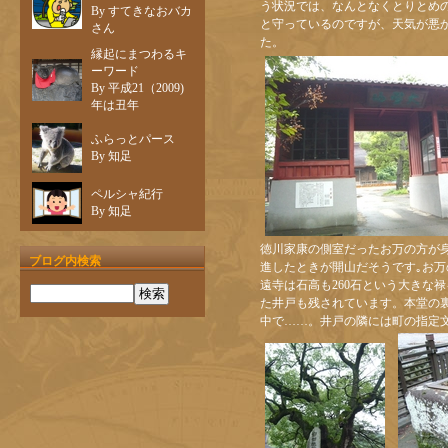
う状況では、なんとなくとりとめ
By すてきなおバカ
と守っているのですが、天気が悪
さん
た。
縁起にまつわるキ
ーワード
By 平成21（2009)
年は丑年
ふらっとパース
By 知足
ペルシャ紀行
By 知足
徳川家康の側室だったお万の方が身延
ブログ内検索
進したときが開山だそうです｡お
遠寺は石高も260石という大きな
た井戸も残されています。本堂の
中で……。井戸の隣には町の指定