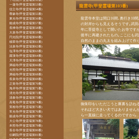
一蓮寺(甲斐霊場第53番)
龍雲寺(甲斐霊場第103番)
信立寺(甲斐霊場第54番)
尊躰寺(甲斐霊場第55番)
龍雲寺本堂は間口16間､奥行き1
東光寺(甲斐霊場第56番)
能成寺(甲斐霊場第57番)
の対岸からも見えるそうです｡武田の
長禅寺(甲斐霊場第58番)
年に菩提寺として開いたお寺ですが、
大泉寺(甲斐霊場第59番)
後半に再建されたもの｡ここにも
円光院(甲斐霊場第60番)
自然のままの丸太を組み上げて作
積翠寺(甲斐霊場第61番)
法泉寺(甲斐霊場第62番)
塩澤寺(甲斐霊場第63番)
羅漢寺(甲斐霊場第64番)
天澤寺(甲斐霊場第65番)
満福寺(甲斐霊場第66番)
光照寺(甲斐霊場第67番)
満福寺(甲斐霊場第68番)
長泉寺(甲斐霊場第69番)
正覚寺(甲斐霊場第70番)
海岸寺(甲斐霊場第71番)
清光寺(甲斐霊場第72番)
清泰寺(甲斐霊場第73番)
高竜寺(甲斐霊場第74番)
御朱印をいただこうと庫裏を訪ね
実相寺(甲斐霊場第75番)
それほど大きい犬ではありません
常光寺(甲斐霊場第76番)
ら一直線に走ってくるのですから…
願成寺(甲斐霊場第77番)
大公寺(甲斐霊場第78番)
本照寺(甲斐霊場第79番)
長谷寺(甲斐霊場第80番)
伝嗣院(甲斐霊場第81番)