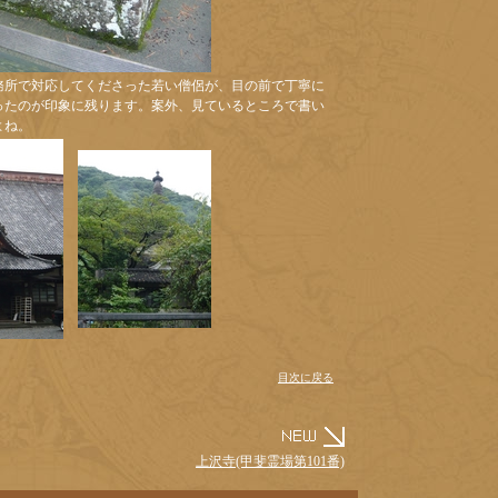
務所で対応してくださった若い僧侶が、目の前で丁寧に
ったのが印象に残ります。案外、見ているところで書い
よね。
目次に戻る
上沢寺(甲斐霊場第101番)