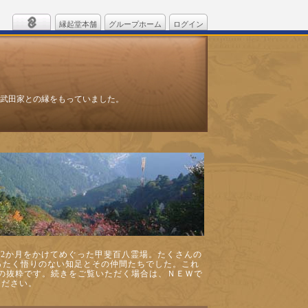
縁起堂本舗
グループホーム
ログイン
武田家との縁をもっていました。
で1年2か月をかけてめぐった甲斐百八霊場。たくさんの
ったく悟りのない知足とその仲間たちでした。これ
の抜粋です。続きをご覧いただく場合は、ＮＥＷで
ください。