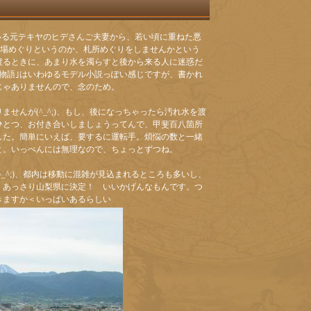
いる元テキヤのヒデさんご夫妻から、若い頃に重ねた悪
霊場めぐりというのか、札所めぐりをしませんかという
渡るときに、あまり水を濁らすと後から来る人に迷惑だ
物語｣はいわゆるモデル小説っぽい感じですが、書かれ
じゃありませんので、念のため。
せんが(^_^;)、もし、後になっちゃったら汚れ水を渡
ひとつ、お付き合いしましょうってんで、甲斐百八箇所
した。簡単にいえば、要するに運転手。煩悩の数と一緒
と。いっぺんには無理なので、ちょっとずつね。
_^;)、都内は移動に混雑が見込まれるところも多いし、
、あっさり山梨県に決定！ いいかげんなもんです。つ
きますか＜いっぱいあるらしい