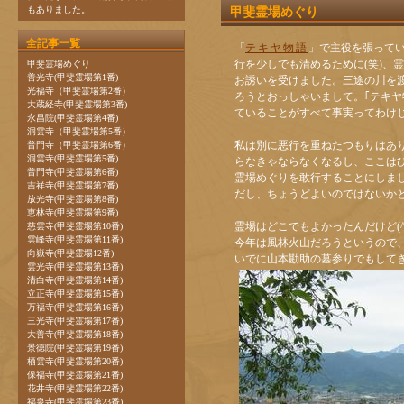
もありました。
甲斐霊場めぐり
全記事一覧
「
テキヤ物語
」で主役を張って
行を少しでも清めるために(笑)、
甲斐霊場めぐり
善光寺(甲斐霊場第1番)
お誘いを受けました。三途の川を
光福寺（甲斐霊場第2番）
ろうとおっしゃいまして。｢テキヤ
大蔵経寺(甲斐霊場第3番)
ていることがすべて事実ってわけ
永昌院(甲斐霊場第4番)
洞雲寺（甲斐霊場第5番）
私は別に悪行を重ねたつもりはありま
普門寺（甲斐霊場第6番）
洞雲寺(甲斐霊場第5番)
らなきゃならなくなるし、ここは
普門寺(甲斐霊場第6番)
霊場めぐりを敢行することにしま
吉祥寺(甲斐霊場第7番)
だし、ちょうどよいのではないか
放光寺(甲斐霊場第8番)
恵林寺(甲斐霊場第9番)
霊場はどこでもよかったんだけど(^
慈雲寺(甲斐霊場第10番)
雲峰寺(甲斐霊場第11番)
今年は風林火山だろうというので
向嶽寺(甲斐霊場12番)
いでに山本勘助の墓参りでもして
雲光寺(甲斐霊場第13番)
清白寺(甲斐霊場第14番)
立正寺(甲斐霊場第15番)
万福寺(甲斐霊場第16番)
三光寺(甲斐霊場第17番)
大善寺(甲斐霊場第18番)
景徳院(甲斐霊場第19番)
栖雲寺(甲斐霊場第20番)
保福寺(甲斐霊場第21番)
花井寺(甲斐霊場第22番)
福泉寺(甲斐霊場第23番)