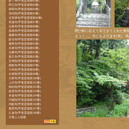
妙了寺(甲斐霊場第82番)
明王寺(甲斐霊場第83番)
南明寺(甲斐霊場第84番)
深向院(甲斐霊場第85番)
古長禅寺(甲斐霊場第86番)
長遠寺(甲斐霊場第87番)
法善寺(甲斐霊場第88番)
呼び鈴に応えて出てきてくれた奥
昌福寺(甲斐霊場第89番)
最勝寺(甲斐霊場第90番)
えっ！」。犬にもよります(笑) 吼え
妙法寺(甲斐霊場第91番)
蓮華寺(甲斐霊場第92番)
永泰寺(甲斐霊場第93番)
光勝寺(甲斐霊場第95番)
薬王寺(甲斐霊場第95番)
宝寿院(甲斐霊場第96番)
慈観寺(甲斐霊場第97番)
方外院(甲斐霊場第98番)
永寿院(甲斐霊場第99番)
大聖寺(甲斐霊場第100番)
上沢寺(甲斐霊場第101番)
南松院(甲斐霊場第102番)
龍雲寺(甲斐霊場第103番)
本遠寺(甲斐霊場第104番)
円蔵院(甲斐霊場第105番)
内船寺(甲斐霊場第106番)
最恩寺(甲斐霊場第107番)
久遠寺(甲斐霊場第108番)
日蓮上人祖廟