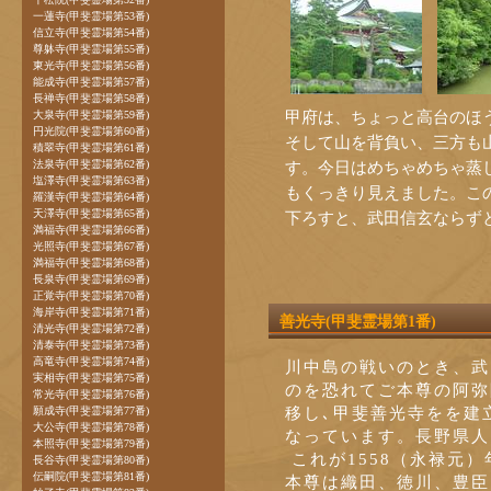
一蓮寺(甲斐霊場第53番)
信立寺(甲斐霊場第54番)
尊躰寺(甲斐霊場第55番)
東光寺(甲斐霊場第56番)
能成寺(甲斐霊場第57番)
長禅寺(甲斐霊場第58番)
甲府は、ちょっと高台のほ
大泉寺(甲斐霊場第59番)
円光院(甲斐霊場第60番)
そして山を背負い、三方も
積翠寺(甲斐霊場第61番)
法泉寺(甲斐霊場第62番)
す。今日はめちゃめちゃ蒸
塩澤寺(甲斐霊場第63番)
もくっきり見えました。こ
羅漢寺(甲斐霊場第64番)
天澤寺(甲斐霊場第65番)
下ろすと、武田信玄ならず
満福寺(甲斐霊場第66番)
光照寺(甲斐霊場第67番)
満福寺(甲斐霊場第68番)
長泉寺(甲斐霊場第69番)
正覚寺(甲斐霊場第70番)
海岸寺(甲斐霊場第71番)
善光寺(甲斐霊場第1番)
清光寺(甲斐霊場第72番)
清泰寺(甲斐霊場第73番)
高竜寺(甲斐霊場第74番)
川中島の戦いのとき、武
実相寺(甲斐霊場第75番)
のを恐れてご本尊の阿弥
常光寺(甲斐霊場第76番)
移し､甲斐善光寺をを建
願成寺(甲斐霊場第77番)
大公寺(甲斐霊場第78番)
なっています。長野県人に
本照寺(甲斐霊場第79番)
これが1558（永禄元
長谷寺(甲斐霊場第80番)
伝嗣院(甲斐霊場第81番)
本尊は織田、徳川、豊臣を