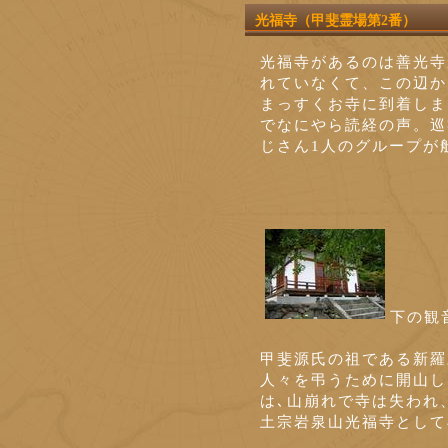
光福寺（甲斐霊場第2番）
光福寺があるのは善光寺
れていなくて、この辺か
まっすくお寺に到着しま
でなにやら読経の声。巡
じさん1人のグループが
下の観
甲斐源氏の祖である新羅
人々を弔うために開山し
は､山崩れで寺は失われ、
土宗岩泉山光福寺として