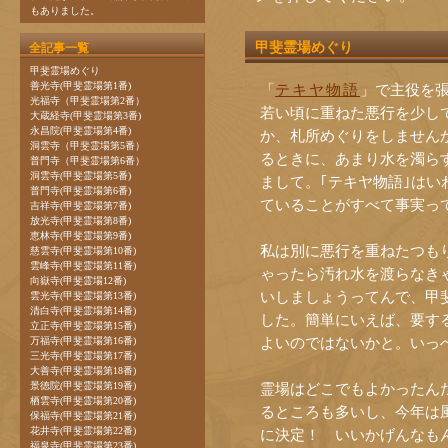
もありました。
甲斐霊場めぐり
全記事一覧
甲斐霊場めぐり
善光寺(甲斐霊場第1番)
「
テキヤ物語
」で主役を
光福寺（甲斐霊場第2番）
若い頃に重ねた悪行を少しで
大蔵経寺(甲斐霊場第3番)
永昌院(甲斐霊場第4番)
か、札所めぐりをしません
洞雲寺（甲斐霊場第5番）
るときに、あまり水を濁ら
普門寺（甲斐霊場第6番）
洞雲寺(甲斐霊場第5番)
まして。｢テキヤ物語｣は
普門寺(甲斐霊場第6番)
ていることがすべて事実っ
吉祥寺(甲斐霊場第7番)
放光寺(甲斐霊場第8番)
恵林寺(甲斐霊場第9番)
私は別に悪行を重ねたつもり
慈雲寺(甲斐霊場第10番)
雲峰寺(甲斐霊場第11番)
ゃったら汚れ水を渡らなき
向嶽寺(甲斐霊場12番)
いしましょうってんで、甲
雲光寺(甲斐霊場第13番)
清白寺(甲斐霊場第14番)
した。簡単にいえば、要す
立正寺(甲斐霊場第15番)
よいのではないかと。いっ
万福寺(甲斐霊場第16番)
三光寺(甲斐霊場第17番)
大善寺(甲斐霊場第18番)
景徳院(甲斐霊場第19番)
霊場はどこでもよかったんだ
栖雲寺(甲斐霊場第20番)
るところも多いし、今年は
保福寺(甲斐霊場第21番)
花井寺(甲斐霊場第22番)
に決定！ いいかげんなも
福泉寺(甲斐霊場第23番)