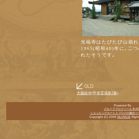
光福寺はたびたび山崩れ
1965(昭和40)年に､
れたそうです｡
大蔵経寺(甲斐霊場第3番)
Powered By
グループブログツール B-AG
ショッピングカートとブログの融合ツール
Copyright (C) 2006
NU-FACE
Right