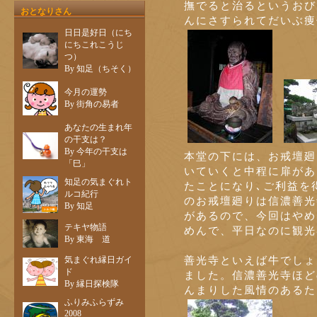
撫でると治るというおび
おとなりさん
んにさすられてだいぶ痩
日日是好日（にち
にちこれこうじ
つ）
By 知足（ちそく）
今月の運勢
By 街角の易者
あなたの生まれ年
の干支は？
By 今年の干支は
本堂の下には、お戒壇廻
「巳」
いていくと中程に扉があ
知足の気まぐれト
たことになり､ご利益を
ルコ紀行
のお戒壇廻りは信濃善光
By 知足
があるので、今回はやめ
テキヤ物語
めんで、平日なのに観光
By 東海 道
善光寺といえば牛でしょ
気まぐれ縁日ガイ
ド
ました。信濃善光寺ほど
By 縁日探検隊
んまりした風情のあるた
ふりみふらずみ
2008