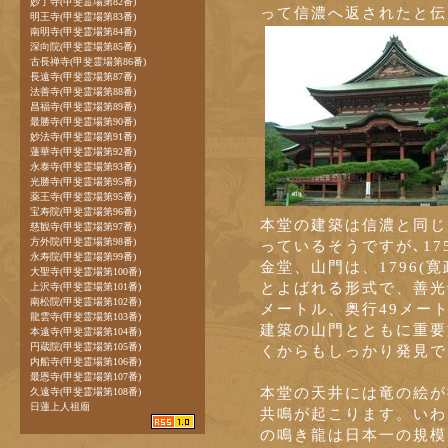
妙了寺(甲斐霊場第82番)
って信濃へ返されたと伝
明王寺(甲斐霊場第83番)
南明寺(甲斐霊場第84番)
深向院(甲斐霊場第85番)
古長禅寺(甲斐霊場第86番)
長遠寺(甲斐霊場第87番)
法善寺(甲斐霊場第88番)
昌福寺(甲斐霊場第89番)
最勝寺(甲斐霊場第90番)
妙法寺(甲斐霊場第91番)
蓮華寺(甲斐霊場第92番)
永泰寺(甲斐霊場第93番)
光勝寺(甲斐霊場第95番)
薬王寺(甲斐霊場第95番)
宝寿院(甲斐霊場第96番)
本堂の建築は信濃と同じ
慈観寺(甲斐霊場第97番)
方外院(甲斐霊場第98番)
っているそうですが､17
永寿院(甲斐霊場第99番)
金堂、山門は、1796(
大聖寺(甲斐霊場第100番)
とよばれる形式で、善光
上沢寺(甲斐霊場第101番)
南松院(甲斐霊場第102番)
メートル、奥行49メー
龍雲寺(甲斐霊場第103番)
建築の山門とともに重要
本遠寺(甲斐霊場第104番)
円蔵院(甲斐霊場第105番)
くからもしっかり発見で
内船寺(甲斐霊場第106番)
最恩寺(甲斐霊場第107番)
本堂の天井には竜の絵が
久遠寺(甲斐霊場第108番)
日蓮上人祖廟
共鳴が起こります。いわ
の鳴き龍は日本一の規模