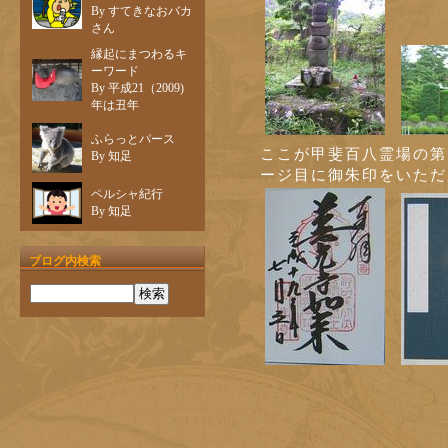
By すてきなおバカ
さん
縁起にまつわるキ
ーワード
By 平成21（2009)
年は丑年
ふらっとパース
ここが甲斐百八霊場の第
By 知足
ージ目に御朱印をいただ
ペルシャ紀行
By 知足
ブログ内検索