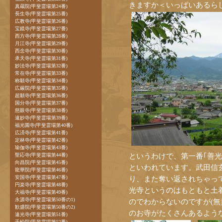
きますか＜いっぱいあるら
真蔵院(甲斐霊場第24番)
長生寺(甲斐霊場第25番)
広教寺(甲斐霊場第26番)
宝鏡寺(甲斐霊場第27番)
西方寺(甲斐霊場第28番)
月江寺(甲斐霊場第29番)
西念寺(甲斐霊場第30番)
承天寺(甲斐霊場第31番)
妙法寺(甲斐霊場第32番)
常在寺(甲斐霊場第33番)
称願寺(甲斐霊場第34番)
広厳院(甲斐霊場第35番)
超願寺(甲斐霊場第36番)
国分寺(甲斐霊場第37番)
慈眼寺(甲斐霊場第38番)
遠妙寺(甲斐霊場第39番)
福光園寺(甲斐霊場第40番)
広済寺(甲斐霊場第41番)
定林寺(甲斐霊場第42番)
瑜伽寺(甲斐霊場第43番)
というわけで、第一番｢善
聖応寺(甲斐霊場第44番)
向昌院(甲斐霊場第45番)
といわれています。武田信
龍華院(甲斐霊場第46番)
安国寺(甲斐霊場第47番)
り、また奪い返されちゃっ
円楽寺(甲斐霊場第48番)
光寺というのはもともと土
大福寺(甲斐霊場第49番)
永源寺(甲斐霊場第50番の1)
のでわからないのですが(無
歓盛院(甲斐霊場第50番の2)
のお寺がたくさんあるよう
遠光寺(甲斐霊場第51番)
千松院(甲斐霊場第52番)