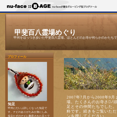
甲斐百八霊場めぐり
甲州をほっつき歩いた甲斐百八霊場。ほとんどのお寺が何らかのかたちで
プロフィール
2007年7月から2008年
場。たくさんのお寺さﾉ
知足
足とその仲間たちでした。
甲州にだいぶ詳しくなった知足で
粋です。続きをご覧いただ
す。ナビのありがたみが身にしみ、
ンを押してください。
役立たずのナビに翻弄された日々で