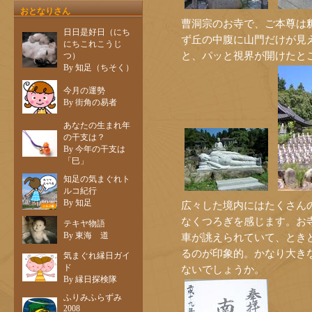
おとなりさん
曹洞宗のお寺で、ご本尊は
日日是好日（にち
ず丘の中腹に山門だけが見
にちこれこうじ
と、パッと視界が開けたと
つ）
By 知足（ちそく）
今月の運勢
By 街角の易者
あなたの生まれ年
の干支は？
By 今年の干支は
「巳」
知足の気まぐれト
ルコ紀行
By 知足
広々した境内にはたくさん
なくつろぎを感じます。お
テキヤ物語
By 東海 道
車が誂えられていて、とき
るのが印象的。かなり大き
気まぐれ縁日ガイ
ド
ないでしょうか。
By 縁日探検隊
ふりみふらずみ
2008