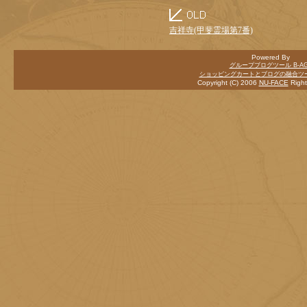
吉祥寺(甲斐霊場第7番)
Powered By
グループブログツール B-AG
ショッピングカートとブログの融合ツール
Copyright (C) 2006
NU-FACE
Right