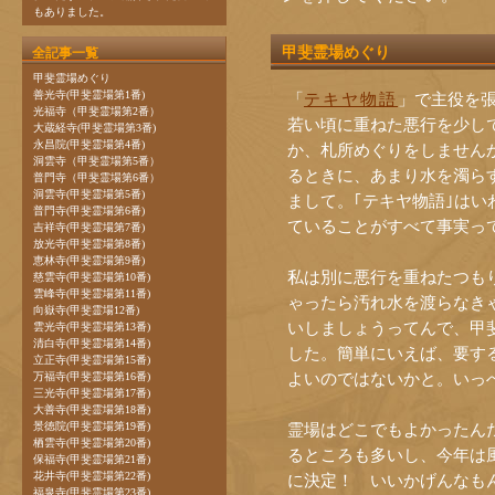
もありました。
甲斐霊場めぐり
全記事一覧
甲斐霊場めぐり
善光寺(甲斐霊場第1番)
「
テキヤ物語
」で主役を
光福寺（甲斐霊場第2番）
若い頃に重ねた悪行を少しで
大蔵経寺(甲斐霊場第3番)
永昌院(甲斐霊場第4番)
か、札所めぐりをしません
洞雲寺（甲斐霊場第5番）
るときに、あまり水を濁ら
普門寺（甲斐霊場第6番）
洞雲寺(甲斐霊場第5番)
まして。｢テキヤ物語｣は
普門寺(甲斐霊場第6番)
ていることがすべて事実っ
吉祥寺(甲斐霊場第7番)
放光寺(甲斐霊場第8番)
恵林寺(甲斐霊場第9番)
私は別に悪行を重ねたつもり
慈雲寺(甲斐霊場第10番)
雲峰寺(甲斐霊場第11番)
ゃったら汚れ水を渡らなき
向嶽寺(甲斐霊場12番)
いしましょうってんで、甲
雲光寺(甲斐霊場第13番)
清白寺(甲斐霊場第14番)
した。簡単にいえば、要す
立正寺(甲斐霊場第15番)
よいのではないかと。いっ
万福寺(甲斐霊場第16番)
三光寺(甲斐霊場第17番)
大善寺(甲斐霊場第18番)
景徳院(甲斐霊場第19番)
霊場はどこでもよかったんだ
栖雲寺(甲斐霊場第20番)
るところも多いし、今年は
保福寺(甲斐霊場第21番)
花井寺(甲斐霊場第22番)
に決定！ いいかげんなも
福泉寺(甲斐霊場第23番)