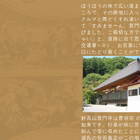
ほうほうの体で広い道ま
ころで、その路地に入っ
クルマと際どくすれ違い
て「すみませーん、普門
びました。ご親切な方で
ゃい」と。道路に出て思
交通量≒０）、お言葉に
口にたどり着くことがで
妙高山普門寺は曹洞宗 
如来です。行基が病に苦
刻んで堂に収めたことに
源氏の安田義定がこの地