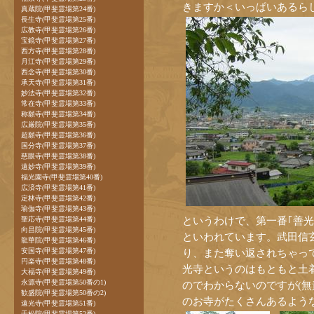
きますか＜いっぱいあるら
真蔵院(甲斐霊場第24番)
長生寺(甲斐霊場第25番)
広教寺(甲斐霊場第26番)
宝鏡寺(甲斐霊場第27番)
西方寺(甲斐霊場第28番)
月江寺(甲斐霊場第29番)
西念寺(甲斐霊場第30番)
承天寺(甲斐霊場第31番)
妙法寺(甲斐霊場第32番)
常在寺(甲斐霊場第33番)
称願寺(甲斐霊場第34番)
広厳院(甲斐霊場第35番)
超願寺(甲斐霊場第36番)
国分寺(甲斐霊場第37番)
慈眼寺(甲斐霊場第38番)
遠妙寺(甲斐霊場第39番)
福光園寺(甲斐霊場第40番)
広済寺(甲斐霊場第41番)
定林寺(甲斐霊場第42番)
瑜伽寺(甲斐霊場第43番)
というわけで、第一番｢善
聖応寺(甲斐霊場第44番)
向昌院(甲斐霊場第45番)
といわれています。武田信
龍華院(甲斐霊場第46番)
安国寺(甲斐霊場第47番)
り、また奪い返されちゃっ
円楽寺(甲斐霊場第48番)
光寺というのはもともと土
大福寺(甲斐霊場第49番)
永源寺(甲斐霊場第50番の1)
のでわからないのですが(無
歓盛院(甲斐霊場第50番の2)
のお寺がたくさんあるよう
遠光寺(甲斐霊場第51番)
千松院(甲斐霊場第52番)