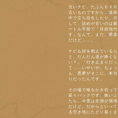
古いナビ、たぶんＤＶＤ
古いものですから、道路
中で立ち往生したり、川
して、詰めが甘いのは最
ートル手前で「目的地付
す」なんて。まだ、県道
だけど……。
ナビも頭を抱えているら
と、だんだん道が狭くな
い？」「行き止まりだっ
て……いやいや、ちょっ
ん、悪夢がそこに。本当
りだったんです。
その場で喉をかき切って
延々バックです。狭い上
たら、今度は左側が側溝
だけど。だからといって
る空き地にたどり着くま