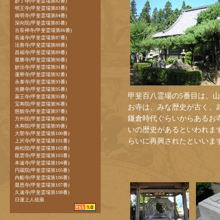
妙了寺(甲斐霊場第82番)
明王寺(甲斐霊場第83番)
南明寺(甲斐霊場第84番)
深向院(甲斐霊場第85番)
古長禅寺(甲斐霊場第86番)
長遠寺(甲斐霊場第87番)
法善寺(甲斐霊場第88番)
昌福寺(甲斐霊場第89番)
最勝寺(甲斐霊場第90番)
妙法寺(甲斐霊場第91番)
蓮華寺(甲斐霊場第92番)
永泰寺(甲斐霊場第93番)
光勝寺(甲斐霊場第95番)
甲斐百八霊場の5番目は、
薬王寺(甲斐霊場第95番)
宝寿院(甲斐霊場第96番)
お寺は、みな歴史が古く、
慈観寺(甲斐霊場第97番)
鎌倉時代ぐらいからあるお寺
方外院(甲斐霊場第98番)
永寿院(甲斐霊場第99番)
いの歴史があるといわれま
大聖寺(甲斐霊場第100番)
らいに再興されたといいま
上沢寺(甲斐霊場第101番)
南松院(甲斐霊場第102番)
龍雲寺(甲斐霊場第103番)
本遠寺(甲斐霊場第104番)
円蔵院(甲斐霊場第105番)
内船寺(甲斐霊場第106番)
最恩寺(甲斐霊場第107番)
久遠寺(甲斐霊場第108番)
日蓮上人祖廟