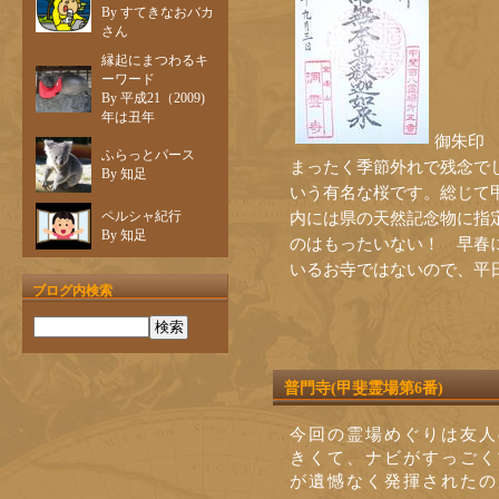
By すてきなおバカ
さん
縁起にまつわるキ
ーワード
By 平成21（2009)
年は丑年
御朱
ふらっとパース
まったく季節外れで残念で
By 知足
いう有名な桜です。総じて
ペルシャ紀行
内には県の天然記念物に指
By 知足
のはもったいない！ 早春
いるお寺ではないので、平
ブログ内検索
普門寺(甲斐霊場第6番)
今回の霊場めぐりは友人
きくて、ナビがすっごく
が遺憾なく発揮されたの