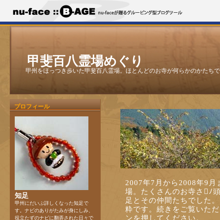
甲斐百八霊場めぐり
甲州をほっつき歩いた甲斐百八霊場。ほとんどのお寺が何らかのかたちで
プロフィール
2007年7月から2008年
場。たくさんのお寺さﾉ
知足
足とその仲間たちでした。
甲州にだいぶ詳しくなった知足で
粋です。続きをご覧いただ
す。ナビのありがたみが身にしみ、
ンを押してください。
役立たずのナビに翻弄された日々で