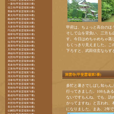
一蓮寺(甲斐霊場第53番)
信立寺(甲斐霊場第54番)
尊躰寺(甲斐霊場第55番)
東光寺(甲斐霊場第56番)
能成寺(甲斐霊場第57番)
長禅寺(甲斐霊場第58番)
甲府は、ちょっと高台のほ
大泉寺(甲斐霊場第59番)
円光院(甲斐霊場第60番)
そして山を背負い、三方も
積翠寺(甲斐霊場第61番)
法泉寺(甲斐霊場第62番)
す。今日はめちゃめちゃ蒸
塩澤寺(甲斐霊場第63番)
もくっきり見えました。こ
羅漢寺(甲斐霊場第64番)
天澤寺(甲斐霊場第65番)
下ろすと、武田信玄ならず
満福寺(甲斐霊場第66番)
光照寺(甲斐霊場第67番)
満福寺(甲斐霊場第68番)
長泉寺(甲斐霊場第69番)
正覚寺(甲斐霊場第70番)
海岸寺(甲斐霊場第71番)
洞雲寺(甲斐霊場第5番)
清光寺(甲斐霊場第72番)
清泰寺(甲斐霊場第73番)
高竜寺(甲斐霊場第74番)
多忙と暑さでしばし知らん
実相寺(甲斐霊場第75番)
行ってきました。108もあ
常光寺(甲斐霊場第76番)
願成寺(甲斐霊場第77番)
ないですもんね。でも、訪
大公寺(甲斐霊場第78番)
かってますね」と言われ、
本照寺(甲斐霊場第79番)
長谷寺(甲斐霊場第80番)
になりました。まあ、2年
伝嗣院(甲斐霊場第81番)