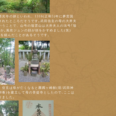
光寺の跡といわれ、1316(正和5)年に夢窓国
されたところだそうです｡武田信玄の母の大井夫
いうことで、山号の瑞雲山は大井夫人の法号｢瑞
とか｡風吹ジュンの顔が頭をかすめました(笑)
禅を組んだことがあるそうです。
、信玄は母が亡くなると躑躅ヶ崎館(現/武田神
58番)を建立して母の菩提寺としたので､ここは
りました｡