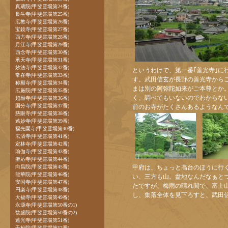
真蔵院(甲斐霊場第24番)
長生寺(甲斐霊場第25番)
広教寺(甲斐霊場第26番)
宝鏡寺(甲斐霊場第27番)
西方寺(甲斐霊場第28番)
月江寺(甲斐霊場第29番)
西念寺(甲斐霊場第30番)
承天寺(甲斐霊場第31番)
妙法寺(甲斐霊場第32番)
というわけで、第一番｢善光寺｣に
常在寺(甲斐霊場第33番)
す。武田信玄が長野の善光寺から
称願寺(甲斐霊場第34番)
まは別の阿弥陀如来がご本尊とか
広厳院(甲斐霊場第35番)
く、調べてもいないのでわからない
超願寺(甲斐霊場第36番)
国分寺(甲斐霊場第37番)
前のお寺がたくさんあるようなん
慈眼寺(甲斐霊場第38番)
遠妙寺(甲斐霊場第39番)
福光園寺(甲斐霊場第40番)
広済寺(甲斐霊場第41番)
定林寺(甲斐霊場第42番)
瑜伽寺(甲斐霊場第43番)
聖応寺(甲斐霊場第44番)
向昌院(甲斐霊場第45番)
甲府は、ちょっと高台のほうに行
龍華院(甲斐霊場第46番)
い、三方も山。盆地なんだなぁと
安国寺(甲斐霊場第47番)
たですが、梅雨の晴れ間で、富士
円楽寺(甲斐霊場第48番)
し、集落全体を見下ろすと、武田信
大福寺(甲斐霊場第49番)
永源寺(甲斐霊場第50番の1)
歓盛院(甲斐霊場第50番の2)
遠光寺(甲斐霊場第51番)
千松院(甲斐霊場第52番)