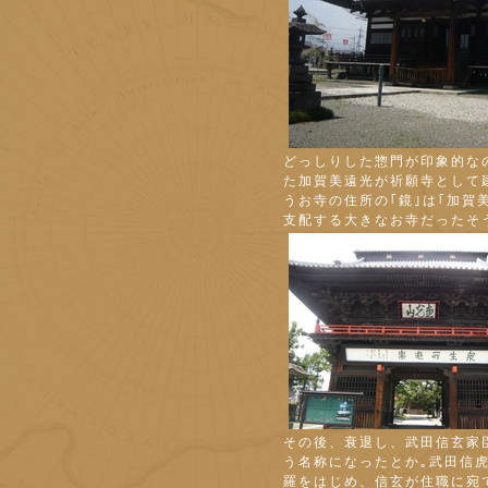
どっしりした惣門が印象的な
た加賀美遠光が祈願寺として
うお寺の住所の｢鏡｣は｢加賀
支配する大きなお寺だったそ
その後、衰退し、武田信玄家
う名称になったとか｡武田信
羅をはじめ、信玄が住職に宛