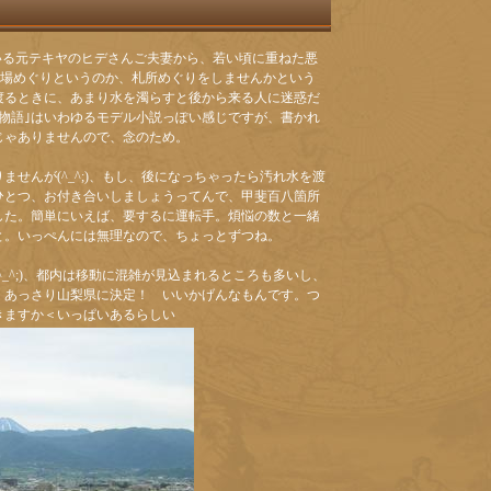
いる元テキヤのヒデさんご夫妻から、若い頃に重ねた悪
霊場めぐりというのか、札所めぐりをしませんかという
渡るときに、あまり水を濁らすと後から来る人に迷惑だ
物語｣はいわゆるモデル小説っぽい感じですが、書かれ
じゃありませんので、念のため。
せんが(^_^;)、もし、後になっちゃったら汚れ水を渡
ひとつ、お付き合いしましょうってんで、甲斐百八箇所
した。簡単にいえば、要するに運転手。煩悩の数と一緒
と。いっぺんには無理なので、ちょっとずつね。
_^;)、都内は移動に混雑が見込まれるところも多いし、
、あっさり山梨県に決定！ いいかげんなもんです。つ
きますか＜いっぱいあるらしい