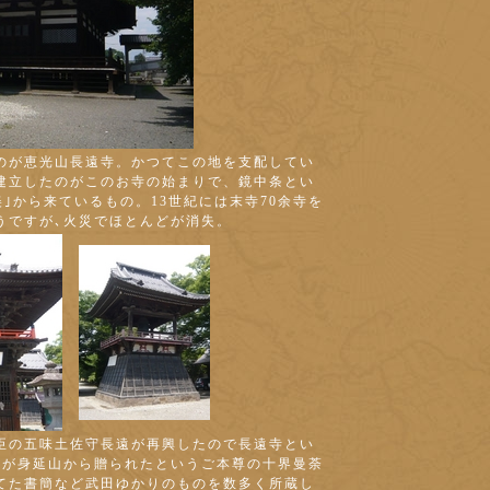
のが恵光山長遠寺。かつてこの地を支配してい
建立したのがこのお寺の始まりで、鏡中条とい
美｣から来ているもの。13世紀には末寺70余寺を
うですが､火災でほとんどが消失。
臣の五味土佐守長遠が再興したので長遠寺とい
虎が身延山から贈られたというご本尊の十界曼荼
てた書簡など武田ゆかりのものを数多く所蔵し