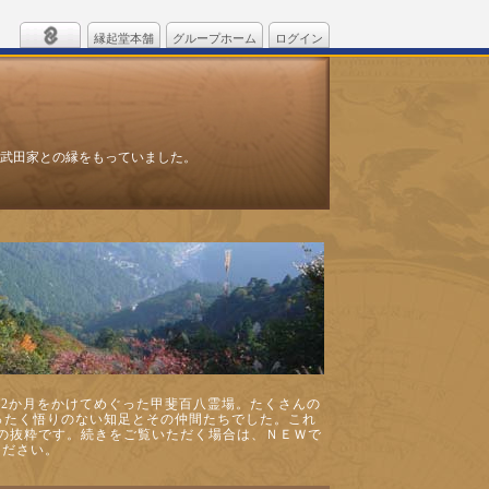
縁起堂本舗
グループホーム
ログイン
武田家との縁をもっていました。
で1年2か月をかけてめぐった甲斐百八霊場。たくさんの
ったく悟りのない知足とその仲間たちでした。これ
の抜粋です。続きをご覧いただく場合は、ＮＥＷで
ください。