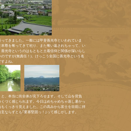
行ってきました。一般には甲斐善光寺といわれていま
ご本尊を奪ってきて祀り、また奪い返されちゃって、い
。善光寺というのはもともと土着信仰と関係が深いらし
のですが(無責任！)、けっこう全国に善光寺という名
ですよね。
くと、本当に街全体が見下ろせます。そして山を背負
つくづく感じられます。今日はめちゃめちゃ蒸し暑かっ
山もくっきり見えました。この高みから富士を目前に拝
玄ならずとも｢要塞堅固っ！｣って感じがします。