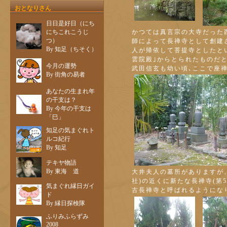
おとなりさん
日日是好日（にち
にちこれこうじ
かつては真言宗の大寺だった西
つ）
師によって長禅寺として創建
By 知足（ちそく）
人が帰依して菩提寺としたと
雲院殿｣からとられたものだ
今月の運勢
武田信玄も幼い頃､ここで座
By 街角の易者
あなたの生まれ年
の干支は？
By 今年の干支は
「巳」
知足の気まぐれト
ルコ紀行
By 知足
テキヤ物語
By 東海 道
大井夫人の墓所がありますが
社)の近くに新たな長禅寺(第
気まぐれ縁日ガイ
古長禅寺と呼ばれるようにな
ド
By 縁日探検隊
ふりみふらずみ
2008