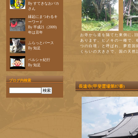
By すてきなおバカ
さん
縁起にまつわるキ
ーワード
By 平成21（2009)
年は丑年
お寺から道を隔てた東側に､
あります。ヒノキの一種で、
ふらっとパース
つの白壇」と呼ばれ、夢窓国
By 知足
くらいの大きさで、国の天然
ペルシャ紀行
By 知足
ブログ内検索
長遠寺(甲斐霊場第87番)