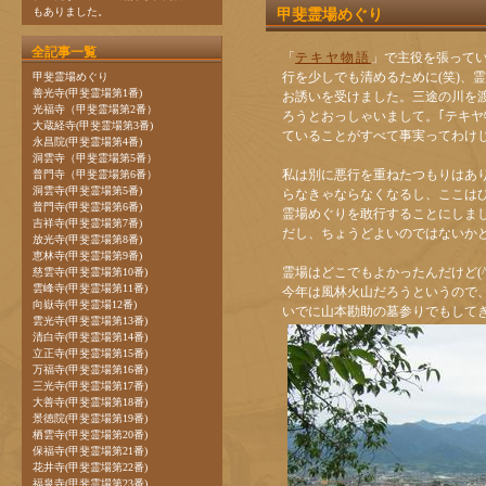
もありました。
甲斐霊場めぐり
全記事一覧
「
テキヤ物語
」で主役を張って
行を少しでも清めるために(笑)、
甲斐霊場めぐり
善光寺(甲斐霊場第1番)
お誘いを受けました。三途の川を
光福寺（甲斐霊場第2番）
ろうとおっしゃいまして。｢テキヤ
大蔵経寺(甲斐霊場第3番)
ていることがすべて事実ってわけ
永昌院(甲斐霊場第4番)
洞雲寺（甲斐霊場第5番）
私は別に悪行を重ねたつもりはありま
普門寺（甲斐霊場第6番）
洞雲寺(甲斐霊場第5番)
らなきゃならなくなるし、ここは
普門寺(甲斐霊場第6番)
霊場めぐりを敢行することにしま
吉祥寺(甲斐霊場第7番)
だし、ちょうどよいのではないか
放光寺(甲斐霊場第8番)
恵林寺(甲斐霊場第9番)
霊場はどこでもよかったんだけど(^
慈雲寺(甲斐霊場第10番)
雲峰寺(甲斐霊場第11番)
今年は風林火山だろうというので
向嶽寺(甲斐霊場12番)
いでに山本勘助の墓参りでもして
雲光寺(甲斐霊場第13番)
清白寺(甲斐霊場第14番)
立正寺(甲斐霊場第15番)
万福寺(甲斐霊場第16番)
三光寺(甲斐霊場第17番)
大善寺(甲斐霊場第18番)
景徳院(甲斐霊場第19番)
栖雲寺(甲斐霊場第20番)
保福寺(甲斐霊場第21番)
花井寺(甲斐霊場第22番)
福泉寺(甲斐霊場第23番)