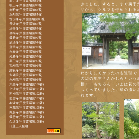
妙了寺(甲斐霊場第82番)
きました。すると、すぐ裏手
明王寺(甲斐霊場第83番)
ザから、クルマを停められる
南明寺(甲斐霊場第84番)
深向院(甲斐霊場第85番)
古長禅寺(甲斐霊場第86番)
長遠寺(甲斐霊場第87番)
法善寺(甲斐霊場第88番)
昌福寺(甲斐霊場第89番)
最勝寺(甲斐霊場第90番)
妙法寺(甲斐霊場第91番)
蓮華寺(甲斐霊場第92番)
永泰寺(甲斐霊場第93番)
光勝寺(甲斐霊場第95番)
薬王寺(甲斐霊場第95番)
宝寿院(甲斐霊場第96番)
慈観寺(甲斐霊場第97番)
わかりにくかったのも道理で
方外院(甲斐霊場第98番)
の辺の地主さんかしらという
永寿院(甲斐霊場第99番)
棚！ もちろん、いまは花の
大聖寺(甲斐霊場第100番)
上沢寺(甲斐霊場第101番)
つくっていました。緑の濃い
南松院(甲斐霊場第102番)
れます。
龍雲寺(甲斐霊場第103番)
本遠寺(甲斐霊場第104番)
円蔵院(甲斐霊場第105番)
内船寺(甲斐霊場第106番)
最恩寺(甲斐霊場第107番)
久遠寺(甲斐霊場第108番)
日蓮上人祖廟