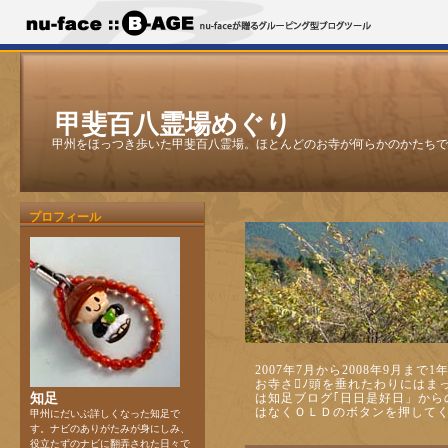
甲斐百八霊場めぐり
甲州をほっつき歩いた甲斐百八霊場。ほとんどのお寺が何らかのかたちで
プロフィール
2007年7月から2008年9月ま
お寺さﾉ頭を垂れたわりにはま
知足
は知足ブログ｢日日是好日」から
はなくＯＬＤのボタンを押して
甲州にだいぶ詳しくなった知足で
す。ナビのありがたみが身にしみ、
役立たずのナビに翻弄された日々で