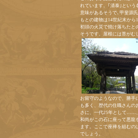
れています。｢清泰｣という
意味があるそうで､甲斐源
もとの建物は14世紀末から
初頭の火災で焼け落ちたと
そうです。屋根には苔がむ
お留守のようなので、勝手
も多く、歴代の住職さんの
さに、一代25年として…
和尚がこの石に座って悪龍
ます。ここで座禅を組むの
でしょう。