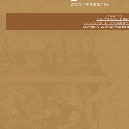
高竜寺(甲斐霊場第74番)
Powered By
グループブログツール B-AG
ショッピングカートとブログの融合ツール
Copyright (C) 2006
NU-FACE
Right