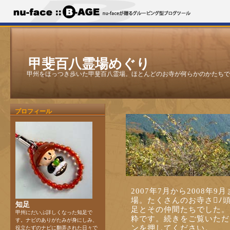
甲斐百八霊場めぐり
甲州をほっつき歩いた甲斐百八霊場。ほとんどのお寺が何らかのかたちで
プロフィール
2007年7月から2008年
場。たくさんのお寺さﾉ
知足
足とその仲間たちでした。
甲州にだいぶ詳しくなった知足で
粋です。続きをご覧いただ
す。ナビのありがたみが身にしみ、
ンを押してください。
役立たずのナビに翻弄された日々で