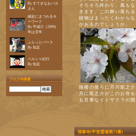
By すてきなおバカ
そろそろ終わり。風もな
さん
きます。この舞い落ちる
縁起にまつわるキ
植物はまったくわからな
ーワード
があるのでしょうか。
By 平成21（2009)
年は丑年
ふらっとパース
By 知足
ペルシャ紀行
By 知足
ブログ内検索
鐘楼の後ろに芥川龍之介の
月に龍之介がこのお寺を
も見事なイトザクラの開
清泰寺(甲斐霊場第73番)