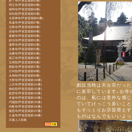
妙了寺(甲斐霊場第82番)
明王寺(甲斐霊場第83番)
南明寺(甲斐霊場第84番)
深向院(甲斐霊場第85番)
古長禅寺(甲斐霊場第86番)
長遠寺(甲斐霊場第87番)
法善寺(甲斐霊場第88番)
昌福寺(甲斐霊場第89番)
最勝寺(甲斐霊場第90番)
妙法寺(甲斐霊場第91番)
蓮華寺(甲斐霊場第92番)
永泰寺(甲斐霊場第93番)
光勝寺(甲斐霊場第95番)
薬王寺(甲斐霊場第95番)
宝寿院(甲斐霊場第96番)
慈観寺(甲斐霊場第97番)
方外院(甲斐霊場第98番)
永寿院(甲斐霊場第99番)
大聖寺(甲斐霊場第100番)
創設当時は天台宗だったそ
上沢寺(甲斐霊場第101番)
南松院(甲斐霊場第102番)
に改宗しています｡お寺
龍雲寺(甲斐霊場第103番)
のは、私には意外な感じ
本遠寺(甲斐霊場第104番)
円蔵院(甲斐霊場第105番)
ていてけっこう多いこと
内船寺(甲斐霊場第106番)
もそっくりお宗旨替えす
最恩寺(甲斐霊場第107番)
ものはなんでもいいよっ
久遠寺(甲斐霊場第108番)
日蓮上人祖廟