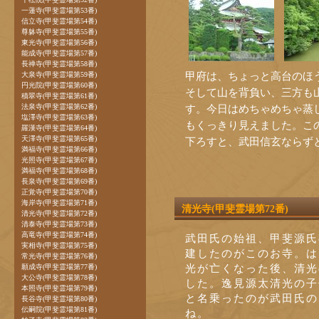
一蓮寺(甲斐霊場第53番)
信立寺(甲斐霊場第54番)
尊躰寺(甲斐霊場第55番)
東光寺(甲斐霊場第56番)
能成寺(甲斐霊場第57番)
長禅寺(甲斐霊場第58番)
甲府は、ちょっと高台のほ
大泉寺(甲斐霊場第59番)
円光院(甲斐霊場第60番)
そして山を背負い、三方も
積翠寺(甲斐霊場第61番)
法泉寺(甲斐霊場第62番)
す。今日はめちゃめちゃ蒸
塩澤寺(甲斐霊場第63番)
もくっきり見えました。こ
羅漢寺(甲斐霊場第64番)
天澤寺(甲斐霊場第65番)
下ろすと、武田信玄ならず
満福寺(甲斐霊場第66番)
光照寺(甲斐霊場第67番)
満福寺(甲斐霊場第68番)
長泉寺(甲斐霊場第69番)
正覚寺(甲斐霊場第70番)
海岸寺(甲斐霊場第71番)
清光寺(甲斐霊場第72番)
清光寺(甲斐霊場第72番)
清泰寺(甲斐霊場第73番)
高竜寺(甲斐霊場第74番)
武田氏の始祖、甲斐源氏の
実相寺(甲斐霊場第75番)
建したのがこのお寺。は
常光寺(甲斐霊場第76番)
光が亡くなった後、清光
願成寺(甲斐霊場第77番)
大公寺(甲斐霊場第78番)
した。逸見源太清光の子
本照寺(甲斐霊場第79番)
と名乗ったのが武田氏の
長谷寺(甲斐霊場第80番)
伝嗣院(甲斐霊場第81番)
ね。