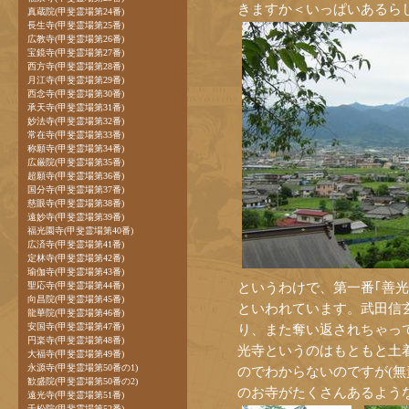
きますか＜いっぱいあるら
真蔵院(甲斐霊場第24番)
長生寺(甲斐霊場第25番)
広教寺(甲斐霊場第26番)
宝鏡寺(甲斐霊場第27番)
西方寺(甲斐霊場第28番)
月江寺(甲斐霊場第29番)
西念寺(甲斐霊場第30番)
承天寺(甲斐霊場第31番)
妙法寺(甲斐霊場第32番)
常在寺(甲斐霊場第33番)
称願寺(甲斐霊場第34番)
広厳院(甲斐霊場第35番)
超願寺(甲斐霊場第36番)
国分寺(甲斐霊場第37番)
慈眼寺(甲斐霊場第38番)
遠妙寺(甲斐霊場第39番)
福光園寺(甲斐霊場第40番)
広済寺(甲斐霊場第41番)
定林寺(甲斐霊場第42番)
瑜伽寺(甲斐霊場第43番)
というわけで、第一番｢善
聖応寺(甲斐霊場第44番)
向昌院(甲斐霊場第45番)
といわれています。武田信
龍華院(甲斐霊場第46番)
安国寺(甲斐霊場第47番)
り、また奪い返されちゃっ
円楽寺(甲斐霊場第48番)
光寺というのはもともと土
大福寺(甲斐霊場第49番)
永源寺(甲斐霊場第50番の1)
のでわからないのですが(無
歓盛院(甲斐霊場第50番の2)
のお寺がたくさんあるよう
遠光寺(甲斐霊場第51番)
千松院(甲斐霊場第52番)