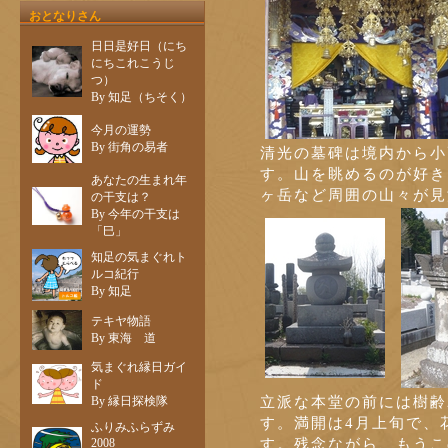
おとなりさん
日日是好日（にち
にちこれこうじ
つ）
By 知足（ちそく）
今月の運勢
By 街角の易者
清光の墓碑は境内から小
す。山を眺めるのが好き
あなたの生まれ年
ヶ岳など周囲の山々が見
の干支は？
By 今年の干支は
「巳」
知足の気まぐれト
ルコ紀行
By 知足
テキヤ物語
By 東海 道
気まぐれ縁日ガイ
ド
立派な本堂の前には樹齢
By 縁日探検隊
す。満開は4月上旬で、
ふりみふらずみ
す。残念ながら、もうこ
2008