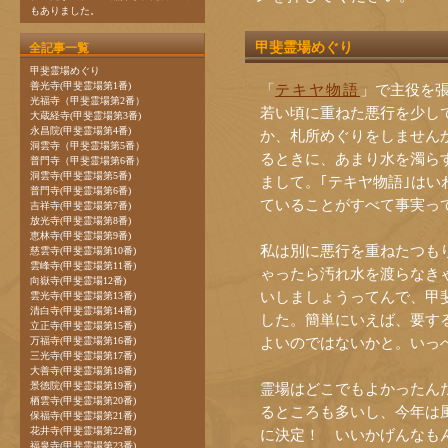
もありました。
甲斐霊場めぐり
全記事一覧
甲斐霊場めぐり
善光寺(甲斐霊場第1番)
「
テキヤ物語
」で主役を
光福寺（甲斐霊場第2番）
若い頃に重ねた悪行を少しで
大蔵経寺(甲斐霊場第3番)
永昌院(甲斐霊場第4番)
か、札所めぐりをしません
洞雲寺（甲斐霊場第5番）
るときに、あまり水を濁ら
普門寺（甲斐霊場第6番）
洞雲寺(甲斐霊場第5番)
まして。｢テキヤ物語｣は
普門寺(甲斐霊場第6番)
ていることがすべて事実っ
吉祥寺(甲斐霊場第7番)
放光寺(甲斐霊場第8番)
恵林寺(甲斐霊場第9番)
私は別に悪行を重ねたつもり
慈雲寺(甲斐霊場第10番)
雲峰寺(甲斐霊場第11番)
ゃったら汚れ水を渡らなき
向嶽寺(甲斐霊場12番)
いしましょうってんで、甲
雲光寺(甲斐霊場第13番)
清白寺(甲斐霊場第14番)
した。簡単にいえば、要す
立正寺(甲斐霊場第15番)
よいのではないかと。いっ
万福寺(甲斐霊場第16番)
三光寺(甲斐霊場第17番)
大善寺(甲斐霊場第18番)
景徳院(甲斐霊場第19番)
霊場はどこでもよかったんだ
栖雲寺(甲斐霊場第20番)
るところも多いし、今年は
保福寺(甲斐霊場第21番)
花井寺(甲斐霊場第22番)
に決定！ いいかげんなも
福泉寺(甲斐霊場第23番)