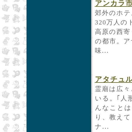
アンカラ
郊外のホテ
320万人
高原の西寄
の都市。ア
味...
アタチュ
霊廟は広々
いる。｢人
んなことは
り、教えて
ナ...