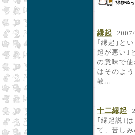
縁起
2007/
｢縁起｣と
起が悪い｣
の意味で使
はそのよう
教...
十二縁起
2
｢縁起説｣
て、苦しみ