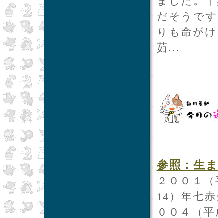
ました。千
だそうです
りも命がけ
茹...
参照：生ま
２００１（
14）年七
００４（平