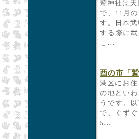
鷲神社は天
で、11月
す。日本武
する際に武
こ...
酉の市「鷲
港区にお住
の地といわ
うです。以
で、ぐずぐ
5...