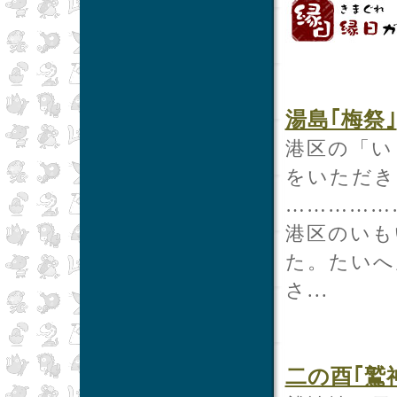
湯島｢梅祭｣
港区の「い
をいただき
……………
港区のいも
た。たいへ
さ...
二の酉｢鷲