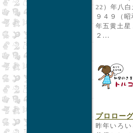
22）年八
９４９（昭
年五黄土星
２...
プロロー
昨年いろい