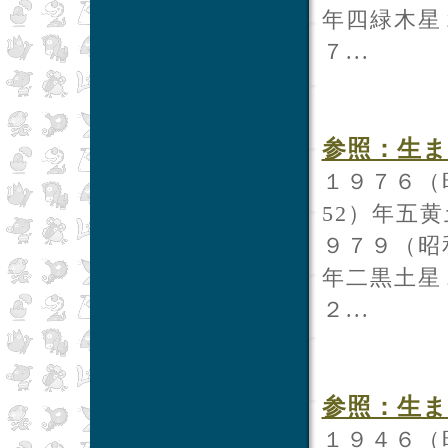
年四緑木星
７...
参照：生まれ
１９７６（
52）年五
９７９（昭
年二黒土星
２...
参照：生まれ
１９４６（