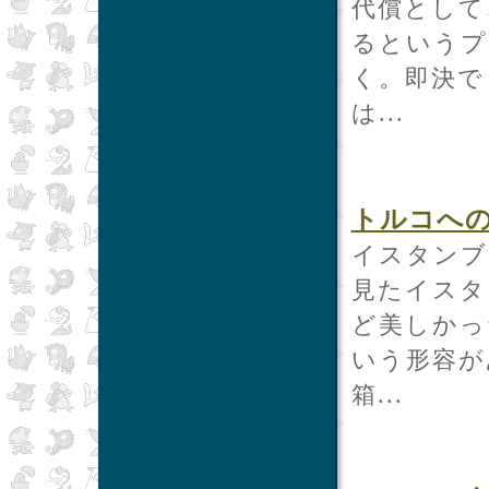
代償として
るというプ
く。即決で
は...
トルコへ
イスタンブ
見たイスタ
ど美しかっ
いう形容が
箱...