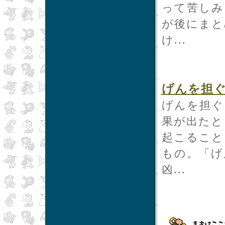
って苦しみ
が後にまと
け...
げんを担
げんを担ぐ
果が出たと
起こること
もの。「げ
凶...