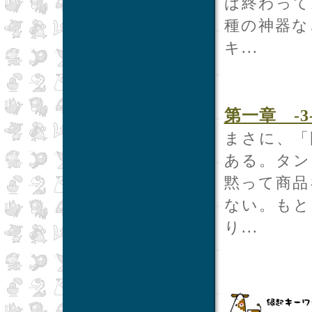
は終わって
種の神器な
キ...
第一章 -3
まさに、「
ある。タン
黙って商品
ない。もと
り...