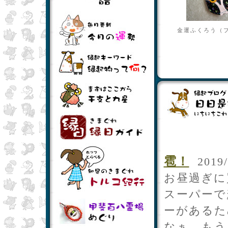
金運ふくろう（
雹！
2019/
お昼過ぎに
スーパーで
ーがあるた
なぁ、もう