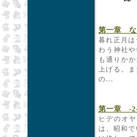
第一章 
暮れ正月は
わう神社や
も通りかか
上げる。ま
の...
第一章 -2
ヒデのオヤ
は、昭和で