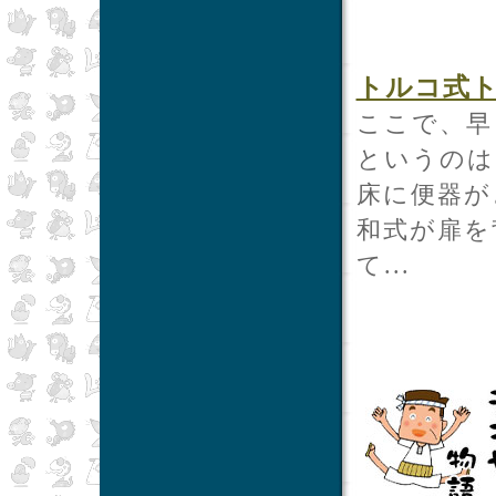
トルコ式
ここで、早
というのは
床に便器が
和式が扉を
て...