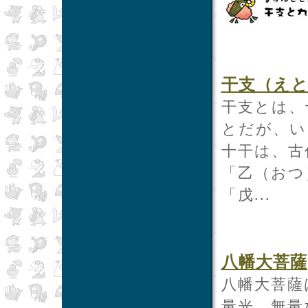
干支（え
干支とは、
とだが、い
十干は、古
「乙（おつ
「戊...
八幡大菩薩
八幡大菩薩
量光、無量