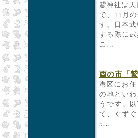
鷲神社は天
で、11月
す。日本武
する際に武
こ...
酉の市「鷲
港区にお住
の地といわ
うです。以
で、ぐずぐ
5...