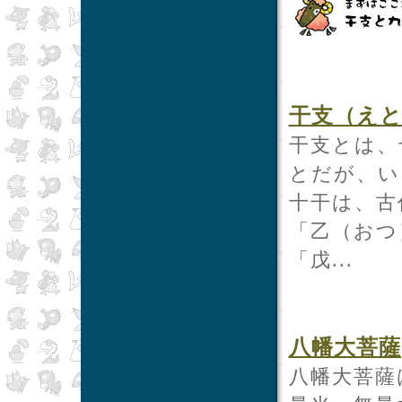
干支（え
干支とは、
とだが、い
十干は、古
「乙（おつ
「戊...
八幡大菩薩
八幡大菩薩