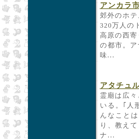
アンカラ
郊外のホテ
320万人
高原の西寄
の都市。ア
味...
アタチュ
霊廟は広々
いる。｢人
んなことは
り、教えて
ナ...