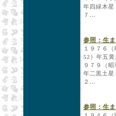
年四緑木星
７...
参照：生まれ
１９７６（
52）年五
９７９（昭
年二黒土星
２...
参照：生まれ
１９４６（