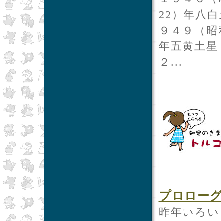
22）年八
９４９（昭
年五黄土星
２...
プロロー
昨年いろい