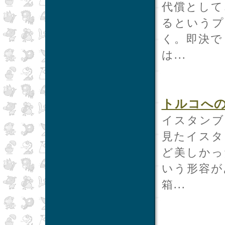
代償として
るというプ
く。即決で
は...
トルコへ
イスタンブ
見たイスタ
ど美しかっ
いう形容が
箱...