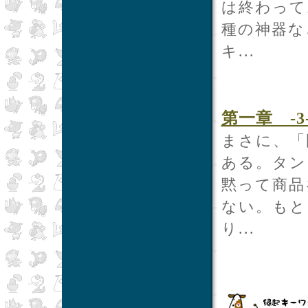
は終わって
種の神器な
キ...
第一章 -3
まさに、「
ある。タン
黙って商品
ない。もと
り...