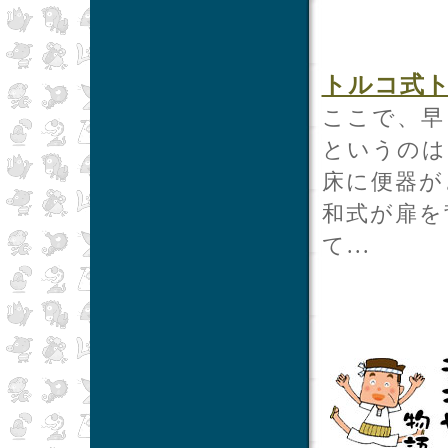
トルコ式
ここで、早
というのは
床に便器が
和式が扉を
て...