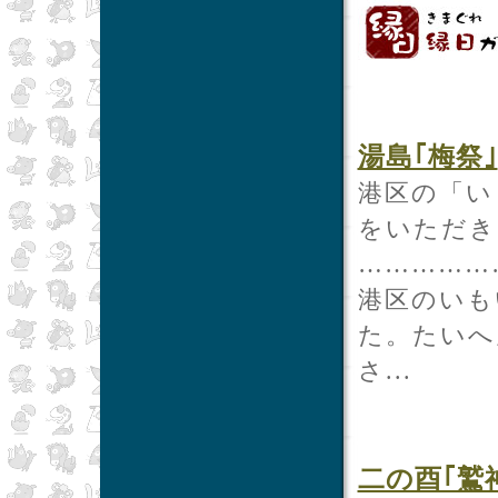
湯島｢梅祭｣
港区の「い
をいただき
……………
港区のいも
た。たいへ
さ...
二の酉｢鷲