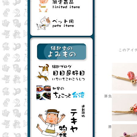
このアイ
勝負下駄ぽっくり
勝負下駄ぽっく