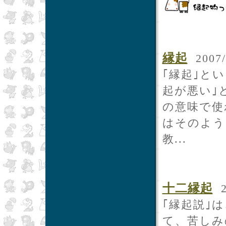
縁起
2007/
｢縁起｣と
起が悪い｣
の意味で使
はそのよう
教...
十二縁起
2
｢縁起説｣
て、苦しみ