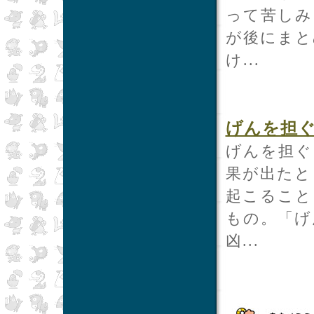
って苦しみ
が後にまと
け...
げんを担
げんを担ぐ
果が出たと
起こること
もの。「げ
凶...