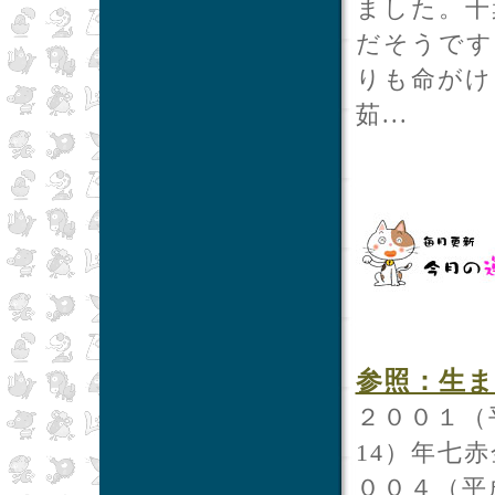
ました。千
だそうです
りも命がけ
茹...
参照：生ま
２００１（
14）年七
００４（平