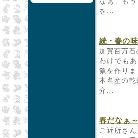
なぁ、もう
を...
続・春の味
加賀百万石
わけでもあ
飯を作りま
本名産の乾
介...
春だなぁ
ご近所さん