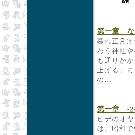
第一章 
暮れ正月は
わう神社や
も通りかか
上げる。ま
の...
第一章 -2
ヒデのオヤ
は、昭和で