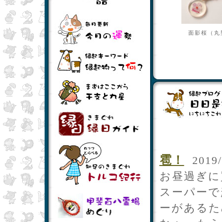
面影桜（丸
雹！
2019/
お昼過ぎに
スーパーで
ーがあるた