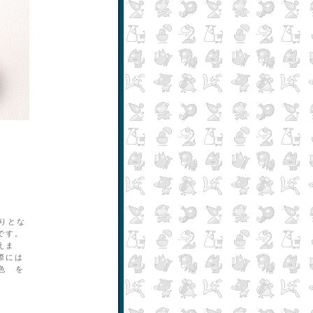
、
です。
えま
際には
色 を