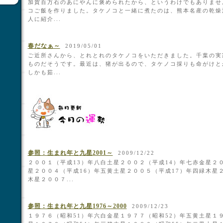
加賀百万石のあにやんに褒められたから、というわけでもありませ
コご飯を作りました。タケノコと一緒に煮たのは、熊本名産の乾燥
人に紹介...
春だなぁ～
2019/05/01
ご近所さんから、とれとれのタケノコをいただきました。千葉の実
ものだそうです。最近は、猪が出るので、タケノコ採りも命がけと
しかも茹...
参照：生まれ年と九星2001～
2009/12/22
２００１（平成13）年八白土星２００２（平成14）年七赤金星２
星２００４（平成16）年五黄土星２００５（平成17）年四緑木星
木星２００７...
参照：生まれ年と九星1976～2000
2009/12/23
１９７６（昭和51）年六白金星１９７７（昭和52）年五黄土星１