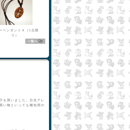
開運巾着(赤)
ーペンダントＡ（1点限
り）
子を買いました。日光アレ
買い物といっても梱包用の