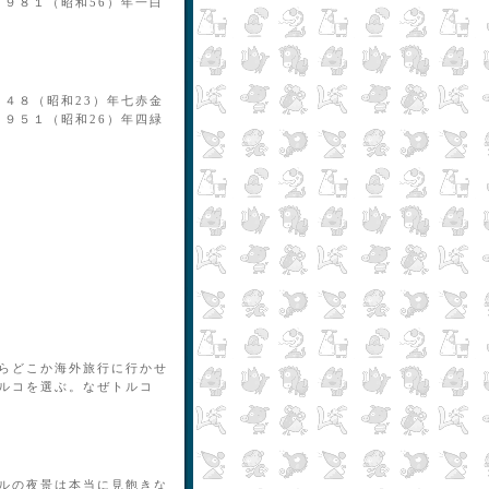
１９８１（昭和56）年一白
９４８（昭和23）年七赤金
１９５１（昭和26）年四緑
らどこか海外旅行に行かせ
ルコを選ぶ。なぜトルコ
ルの夜景は本当に見飽きな