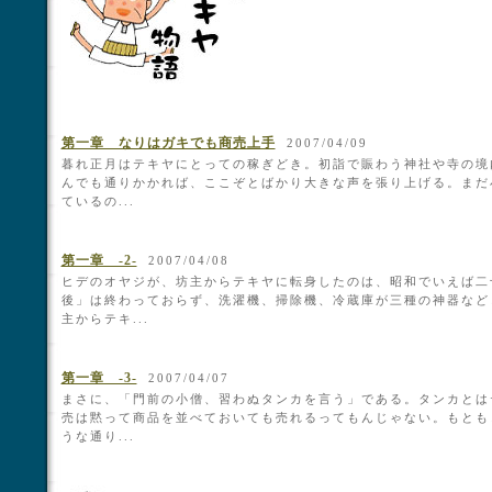
第一章 なりはガキでも商売上手
2007/04/09
暮れ正月はテキヤにとっての稼ぎどき。初詣で賑わう神社や寺の境
んでも通りかかれば、ここぞとばかり大きな声を張り上げる。まだ
ているの...
第一章 -2-
2007/04/08
ヒデのオヤジが、坊主からテキヤに転身したのは、昭和でいえば二
後」は終わっておらず、洗濯機、掃除機、冷蔵庫が三種の神器など
主からテキ...
第一章 -3-
2007/04/07
まさに、「門前の小僧、習わぬタンカを言う」である。タンカとは
売は黙って商品を並べておいても売れるってもんじゃない。もとも
うな通り...