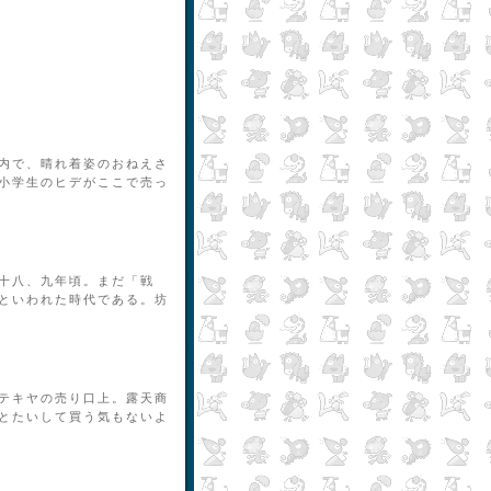
内で、晴れ着姿のおねえさ
小学生のヒデがここで売っ
十八、九年頃。まだ「戦
といわれた時代である。坊
テキヤの売り口上。露天商
とたいして買う気もないよ