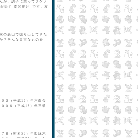
んが、調子に乗ってタケノ
油揚げ｢南関揚げ｣です。友
家の裏山で掘り出してきた
か？そんな貴重なものを、
００３（平成15）年六白金
２００６（平成18）年三碧
９７８（昭和53）年四緑木