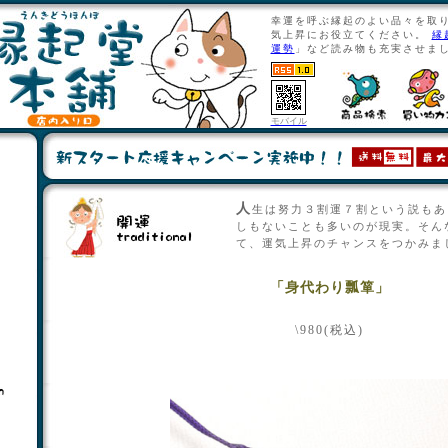
幸運を呼ぶ縁起のよい品々を取
気上昇にお役立てください。
縁
運勢
」など読み物も充実させま
モバイル
人生は努力３割運７割という説もあります。努力だけじゃどう
しもないことも多いのが現実。そん
て、運気上昇のチャンスをつかみま
「身代わり瓢箪」
\980(税込)