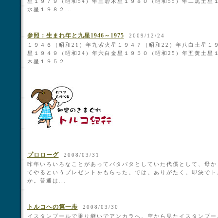
星１９７９（昭和54）年三碧木星１９８０（昭和55）年二黒土星
水星１９８２...
参照：生まれ年と九星1946～1975
2009/12/24
１９４６（昭和21）年九紫火星１９４７（昭和22）年八白土星１
星１９４９（昭和24）年六白金星１９５０（昭和25）年五黄土星
木星１９５２...
プロローグ
2008/03/31
昨年いろいろなことがあってバタバタとしていた代償として、母か
てやるというプレゼントをもらった。では。ありがたく。即決でト
か。普通は...
トルコへの第一歩
2008/03/30
イスタンブールで乗り継いでアンカラへ。空から見たイスタンブー