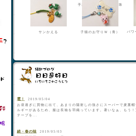
本つげ招き猫
手彫り朱雀/天然水晶丸珠
パワ
サンかえる
子猫のお守りＷ（青）
雹！
2019/05/04
お昼過ぎに買物に出て、あまりの陽射しの強さにスーパーで麦藁帽
ルギーがあるため、服は長袖を羽織っています。暑いなぁ、もう！
テープを...
続・春の味
2019/05/03