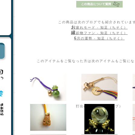
この商品は次のブログでも紹介されていま
お疲れモード - 知足（ちそく）
縁起物ファン - 知足（ちそく）
6月の運勢 - 知足（ちそく）
このアイテムをご覧なった方は次のアイテムもご覧にな
打出の小槌（ストラップ）
身代わり瓢箪