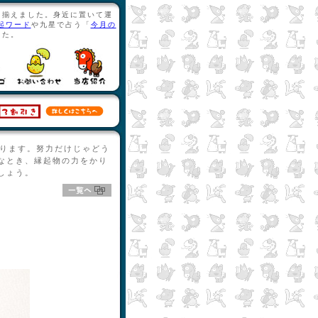
り揃えました。身近に置いて運
起ワード
や九星で占う「
今月の
した。
なとき、縁起物の力をかり
しょう。