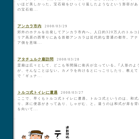
いほど美しかった。宝石箱をひっくり返したようなという形容があ
の宝石箱...
アンカラ市内
2008/03/29
郊外のホテルを出発してアンカラ市内へ。人口約320万人のトルコ
リア高原の西寄りにある首都アンカラは近代的な普通の都市。アナ
ア側を意味...
アタチュルク廟訪問
2008/03/28
霊廟は広々として、どこも等間隔に衛兵が立っている。｢人形のよ
が、そんなことはない。カメラを向けるとにっこりしたり、教えて
で「ギュナ...
トルコ式トイレに遭遇
2008/03/27
ここで、早くもトルコ式トイレに遭遇。トルコ式というのは、和式
り、床に便器がきってあり、しゃがむ、と。違うのは和式が扉を背
を向いて...