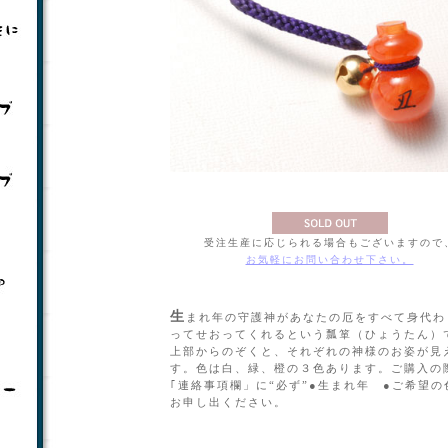
受注生産に応じられる場合もございますので
お気軽にお問い合わせ下さい。
生まれ年の守護神があなたの厄をすべて身代わりとな
ってせおってくれるという瓢箪（ひょうたん）
上部からのぞくと、それぞれの神様のお姿が見
す。色は白、緑、橙の３色あります。ご購入の
｢連絡事項欄」に“必ず”●生まれ年 ●ご希望の
お申し出ください。