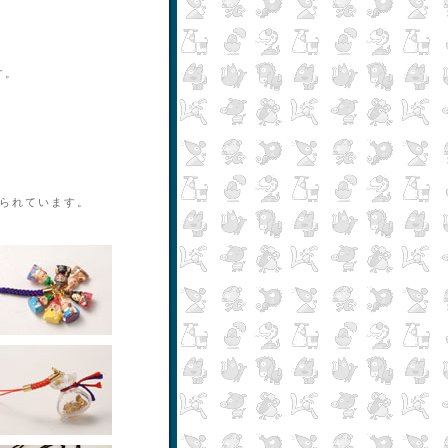
す。
られています。
金運七福神