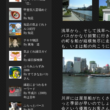
「巳」
甲斐百八霊場めぐ
り
By 知足
知足の気まぐれト
ルコ紀行
浅草から、そして浅草へ
By 知足
バスがかなり頻繁に行き
テキヤ物語
の町を船が縦横無尽に走
By 東海 道
も、いまは船の向こうに
気まぐれ縁日ガイ
ド
By 縁日探検隊
ふりみふらずみ
2008
By すてきなおバカ
さん
縁起にまつわるキ
ーワード
By 平成21（2009)
年は丑年
川岸には屋形船がたくさ
っと季節が早いのでしょ
ふらっとパース
会という優雅なお客さん
By 知足