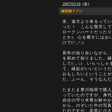
2007/05/18
(金)
縁起物ファン
友、遠方より来るってい
った！ こんな贅沢して
ロークンハートだったり
とか)、心を癒すにはお
けで(^_^;)
長年の知り合いながら、
を初めて知りました。縁
して(-_-;) いらっ
て、縁起がいいというだ
おもしろいということが
た。ふーん、そうなんだ
たまたま豊川稲荷で購入
っていたのですが、身代
自分の守り本尊が鮮やか
から、のぞいた中の写真
たのですが、非常に小さ