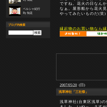
ですね。花火の日なんか
なぁ。屋形船から花火見
ペルシャ紀行
By 知足
やってみたいものだ(笑)
ブログ内検索
縁起物のお買い物なら縁
2007/05/20
(日)
浅草神社「三社祭」
浅草神社(台東区浅草)
ました。いや～、さすが