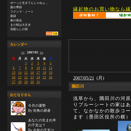
ボーっと生きてんじゃねぇ...
蕗の季節
縁起物のお買い物なら縁
フクシマ・ノート
新緑
春の茶会
まだ桜は大丈夫
花散らしの雨
カレンダー
<<
2007/05
>>
日
月
火
水
木
金
土
1
2
3
4
5
6
7
8
9
10
11
12
13
14
15
16
17
18
19
2007/05/21
(月)
20
21
22
23
24
25
26
27
28
29
30
31
隅田川
おとなりさん
浅草から、隅田川の河原
りブルーシートの家はあ
今月の運勢
て、なかなかの散歩コー
By 街角の易者
ます（墨田区役所の横）
あなたの生まれ年
の干支は？
By 今年の干支は