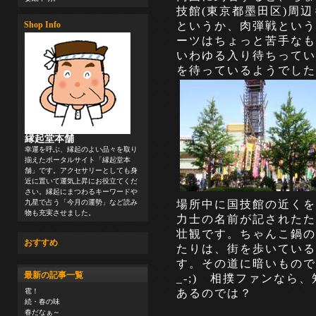
技館(東京都墨田区)周
というか、肉弾戦という
Shop Info
ーツはちょっと苦手なも
いわゆる入り待ちってい
を待っているようでした
縁起堂本舗
幸運を呼ぶ、縁起のよい品々を取り
揃えたポータルサイト「縁起堂本
舗」です。アクセサリーとしても身
近に置いて運気上昇にお役立てくだ
さい。縁起にまつわるキーワードや
場所中に国技館の近くを
九星で占う「今月の運勢」など読み
物も充実させました。
力士の名前が記されたた
壮観です。ちゃんこ鍋の
おすすめ
たりは、街を歩いている
す。その道に暗いもので
最新の記事一覧
_-;) 相撲ファンな
あるのでは？
雹！
続・春の味
春だなぁ～