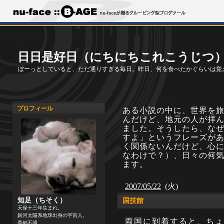
日日是好日（にちにちこれこうじつ
ぼーっとしていると、ただ通りすぎる毎日。昨日、何を食べたかぐらいは覚
プロフィール
ある小説の中に、世界を
んだけど、地元の人が拝
ました。そうしたら、な
すよ」というフレーズが
く関係ないんだけど、心
なわけで？）、日々の何
ます。
2007/05/22
(火)
知足（ちそく）
国技館
天保十三年生まれ。
銀河太陽系地球出身の宇宙人。
両国に到着すると、ちょ
委細不明。